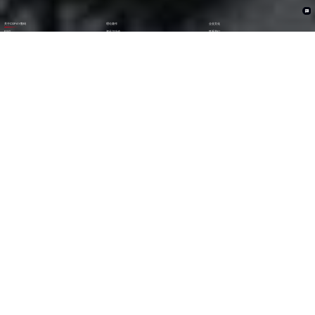
关于CGPAY数码
理论著作
企业文化
ESG
资讯与活动
联系我们
加入我们
1282
6000
+亿
+
全年营收 (2024)
员工数量
2600
30000
+
+
技术人员数量
渠道生态伙伴
300
123
+
第
位
技术生态伙伴
《财富》中国上市公司
500强(2023)
79
38
第
位
第
位
中国民营企业
《财富》最受赞赏
500强(2023)
中国公司
29
AA
第
位
级
福布斯中国
Wind ESG评级
数字经济100强