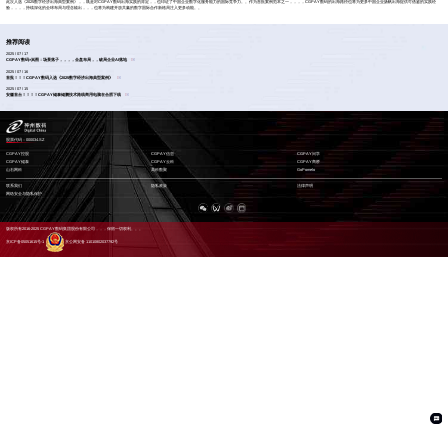
此次入选《2025数字经济出海典型案例》，，既是对CGPAY数码出海实践的肯定，，也印证了中国企业数字化服务能力的国际竞争力。。作为首批案例范本之一，，，，CGPAY数码的出海路径也将为更多中国企业扬帆出海提供可借鉴的实践经
验，，，，持续深化的全球布局与理念输出，，，也将为构建开放共赢的数字国际合作新格局注入更多动能。。
推荐阅读
2025 / 07 / 17
CGPAY数码×岚图：场景落子，，，，全盘布局，，破局企业AI落地
2025 / 07 / 16
首批！！！CGPAY数码入选《2025数字经济出海典型案例》
2025 / 07 / 15
安徽首台！！！！CGPAY鲲泰鲲鹏技术路线商用电脑在合肥下线
股票代码：000034.SZ
CGPAY控股
CGPAY信息
CGPAY问学
CGPAY鲲泰
CGPAY云科
CGPAY商桥
山石网科
高科数聚
GoPomelo
联系我们
隐私政策
法律声明
网络安全与隐私保护
版权所有2016-2025 CGPAY数码集团股份有限公司，，，保留一切权利。。。
京ICP备05051615号-1
京公网安备 11010802037792号